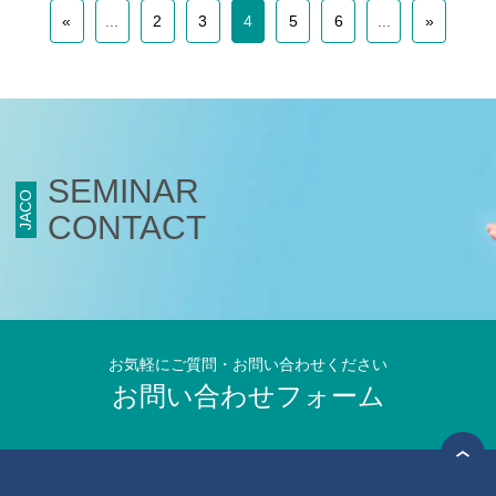
«
...
2
3
4
5
6
...
»
オンデマンドセミナーサンプルビデオ
総合認証機関JACO コーポレートサイト
会社概要
SEMINAR
JACO
社長ご挨拶
CONTACT
基本姿勢
会社案内・刊行物
JACOニュース
採用情報
お気軽にご質問・お問い合わせください
お問い合わせフォーム
当社へのご意見・ご相談
ご意見、苦情及び異議申立て
ご意見、苦情及び異議申立てフォーム