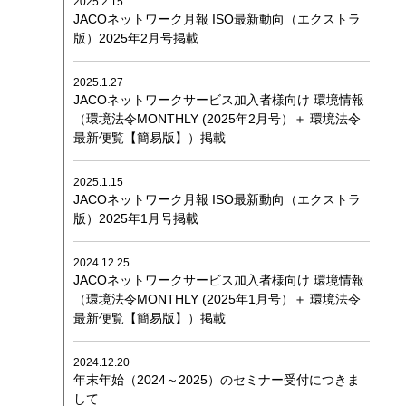
2025.2.15
JACOネットワーク月報 ISO最新動向（エクストラ
食品安全マネジメント
版）2025年2月号掲載
FSSC Development Program
2025.1.27
統合審査
JACOネットワークサービス加入者様向け 環境情報
（環境法令MONTHLY (2025年2月号）＋ 環境法令
最新便覧【簡易版】）掲載
総合認証機関JACO セミナーサイト
2025.1.15
セミナーニュース
JACOネットワーク月報 ISO最新動向（エクストラ
版）2025年1月号掲載
セミナーのご案内
ISO 14001 / ISO 9001規格改訂
(ISO 14001/9001 改訂)
2024.12.25
環境セミナー
(ISO 14001)
JACOネットワークサービス加入者様向け 環境情報
品質セミナー
(ISO 9001)
（環境法令MONTHLY (2025年1月号）＋ 環境法令
最新便覧【簡易版】）掲載
情報セキュリティセミナー
(ISO/IEC 27001)
労働安全衛生セミナー
(ISO 45001)
2024.12.20
食品安全セミナー
(ISO 22000)
(FSSC 22000)
年末年始（2024～2025）のセミナー受付につきま
アセットセミナー
(ISO 55001)
して