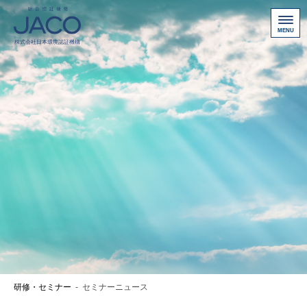
総合認証機関JACO 認証サイト
サービス案内
新規認証取得のお客様
他機関から切り替えたいお客様
ご利用にあたって
お問い合わせ
お客様専用ページ
アクセス
ニュース一覧
研修・セミナー
-
セミナーニュース
個人情報保護方針