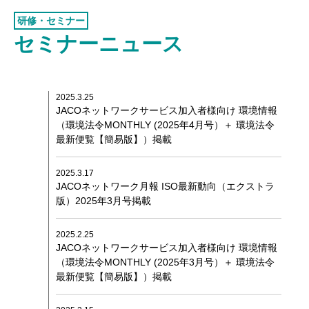
認証お見積り
SEMINAR NEWS
研修・セミナー
環境マネジメント
セミナーニュース
品質マネジメント
労働安全衛生マネジメント
2025.3.25
情報セキュリティマネジメント
JACOネットワークサービス加入者様向け 環境情報
（環境法令MONTHLY (2025年4月号）＋ 環境法令
ISMSクラウド
セキュリティ
最新便覧【簡易版】）掲載
ISMS-PIMS
2025.3.17
ITサービスマネジメント
JACOネットワーク月報 ISO最新動向（エクストラ
版）2025年3月号掲載
事業継続マネジメント
アセットマネジメント
2025.2.25
JACOネットワークサービス加入者様向け 環境情報
ファシリティマネジメント
（環境法令MONTHLY (2025年3月号）＋ 環境法令
最新便覧【簡易版】）掲載
道路交通安全マネジメント
サステナビリティ
検証・監査