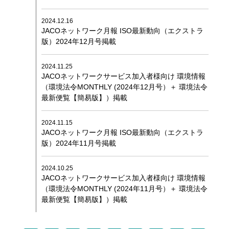
ファシリティセミナー
(ISO 41001)
環境・品質統合セミナー
(ISO 14001)
(ISO 9001)
2024.12.16
JACOネットワーク月報 ISO最新動向（エクストラ
ITサービスセミナー
(ISO/IEC 20000)
版）2024年12月号掲載
BCMSセミナー
(ISO 22301)
オンデマンドセミナー
2024.11.25
JACOネットワークサービス加入者様向け 環境情報
JACOセミナー キャンセル規定
（環境法令MONTHLY (2024年12月号）＋ 環境法令
最新便覧【簡易版】）掲載
スケジュール
会場受講のご案内
2024.11.15
JACOネットワーク月報 ISO最新動向（エクストラ
オンライン受講
ご案内
版）2024年11月号掲載
出張セミナーお見積もり
2024.10.25
お問い合わせ
JACOネットワークサービス加入者様向け 環境情報
（環境法令MONTHLY (2024年11月号）＋ 環境法令
JACOネット
ワークサービス
最新便覧【簡易版】）掲載
JACOネットワークサービスお申し込み（加入）フォーム
JACOネットワークサービス退会フォーム