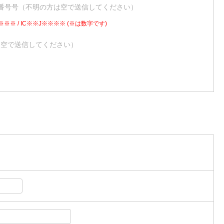
番号号（不明の方は空で送信してください）
※※※ / IC※※J※※※※ (※は数字です)
は空で送信してください）