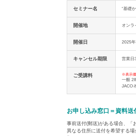
ファシリティマネジメント
セミナー名
“基礎か
道路交通安全マネジメント
サステナビリティ
検証・監査
開催地
オンライ
食品安全マネジメント
開催日
2025
FSSC Development Program
統合審査
キャンセル期限
営業日
※表示価
ご受講料
一般 2
JACO
お申し込み窓口＝資料送
事前送付(郵送)がある場合、
異なる住所に送付を希望する場