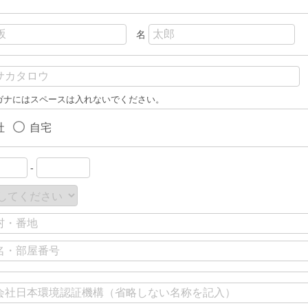
名
ガナにはスペースは入れないでください。
社
自宅
-