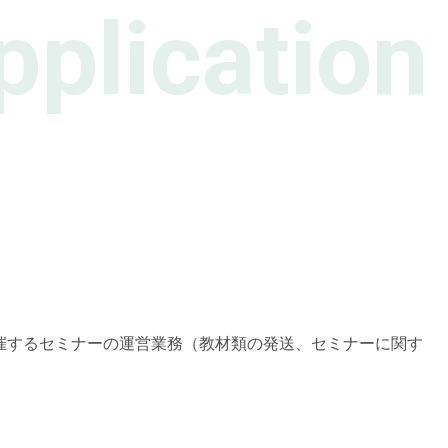
pplication
ご意見、苦情及び異議申立て
ご意見、苦情及び異議申立てフォーム
催するセミナーの運営業務（教材類の発送、セミナーに関す