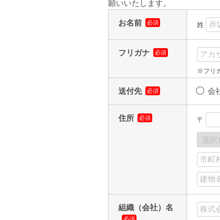
願いいたします。
お名前
必須
姓
フリガナ
必須
※フリ
送付先
会
必須
住所
必須
〒
組織（会社）名
必須