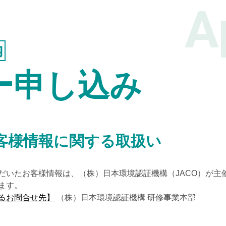
A
環境・品質統合セミナー
(ISO 14001)
(ISO 9001)
ITサービスセミナー
(ISO/IEC 20000)
BCMSセミナー
(ISO 22301)
オンデマンドセミナー
内
JACOセミナー キャンセル規定
ー申し込み
スケジュール
会場受講のご案内
オンライン受講
ご案内
客様情報に関する取扱い
出張セミナーお見積もり
お問い合わせ
だいたお客様情報は、（株）日本環境認証機構（JACO）が主
ます。
JACOネット
ワークサービス
るお問合せ先】
（株）日本環境認証機構 研修事業本部
JACOネットワークサービスお申し込み（加入）フ
ォーム