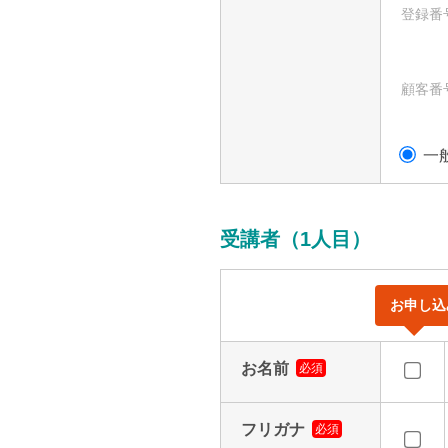
登録番
顧客番
一
受講者（1人目）
お申し込
お名前
必須
フリガナ
必須