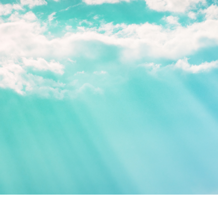
総合認証機関JACO セミナーサイト
セミナーニュース
セミナーのご案内
ISO 14001 / ISO 9001規格改訂
(ISO 14001/9001 改訂)
環境セミナー
(ISO 14001)
品質セミナー
(ISO 9001)
情報セキュリティセミナー
(ISO/IEC 27001)
労働安全衛生セミナー
(ISO 45001)
食品安全セミナー
(ISO 22000)
(FSSC 22000)
アセットセミナー
(ISO 55001)
ファシリティセミナー
(ISO 41001)