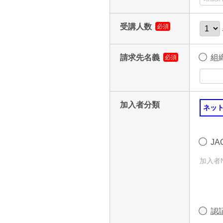
受講人数
必須
請求先名義
組
必須
加入者分類
ネッ
J
加入者
認