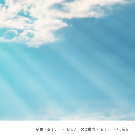
総合認証機関JACO コーポレートサイト
会社概要
社長ご挨拶
基本姿勢
会社案内・刊行物
JACOニュース
採用情報
当社へのご意見・ご相談
研修・セミナー
-
セミナーのご案内
-
セミナー申し込み