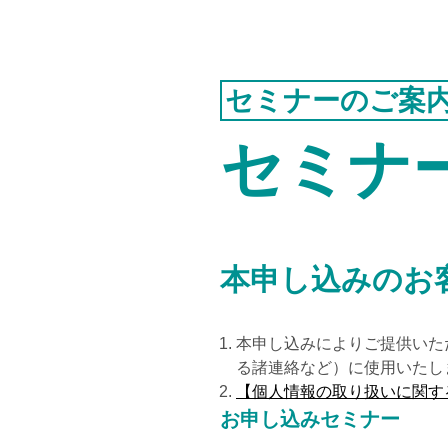
ニュース一覧
個人情報保護方針
認証お見積り
セミナーのご案
環境マネジメント
セミナ
品質マネジメント
労働安全衛生マネジメント
情報セキュリティマネジメント
ISMSクラウド
セキュリティ
本申し込みのお
ISMS-PIMS
ITサービスマネジメント
本申し込みによりご提供いた
る諸連絡など）に使用いたし
事業継続マネジメント
【個人情報の取り扱いに関す
アセットマネジメント
お申し込みセミナー