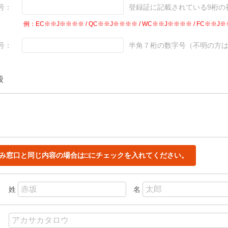
号：
登録証に記載されている9桁の
例：EC※※J※※※※ / QC※※J※※※※ / WC※※J※※※※ / FC※※J※
号：
半角７桁の数字号（不明の方
般
み窓口と同じ内容の場合は□にチェックを入れてください。
姓
名