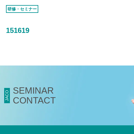
認証お見積り
研修・セミナー
環境マネジメント
品質マネジメント
151619
労働安全衛生マネジメント
情報セキュリティマネジメント
ISMSクラウド
セキュリティ
ISMS-PIMS
ITサービスマネジメント
SEMINAR
事業継続マネジメント
JACO
CONTACT
アセットマネジメント
ファシリティマネジメント
道路交通安全マネジメント
サステナビリティ
検証・監査