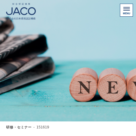
総合認証機関JACO 認証サイト
サービス案内
新規認証取得のお客様
他機関から切り替えたいお客様
ご利用にあたって
お問い合わせ
お客様専用ページ
アクセス
ニュース一覧
研修・セミナー
-
151619
個人情報保護方針