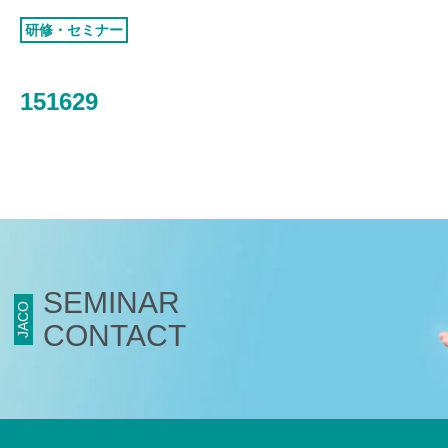
認証お見積り
研修・セミナー
環境マネジメント
品質マネジメント
151629
労働安全衛生マネジメント
情報セキュリティマネジメント
ISMSクラウド
セキュリティ
ISMS-PIMS
ITサービスマネジメント
SEMINAR
事業継続マネジメント
JACO
CONTACT
アセットマネジメント
ファシリティマネジメント
道路交通安全マネジメント
サステナビリティ
検証・監査