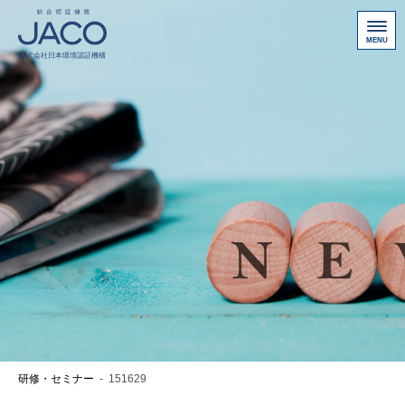
総合認証機関JACO 認証サイト
サービス案内
新規認証取得のお客様
他機関から切り替えたいお客様
ご利用にあたって
お問い合わせ
お客様専用ページ
アクセス
ニュース一覧
研修・セミナー
-
151629
個人情報保護方針