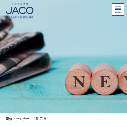
総合認証機関JACO 認証サイト
サービス案内
新規認証取得のお客様
他機関から切り替えたいお客様
ご利用にあたって
お問い合わせ
お客様専用ページ
アクセス
ニュース一覧
研修・セミナー
-
151719
個人情報保護方針