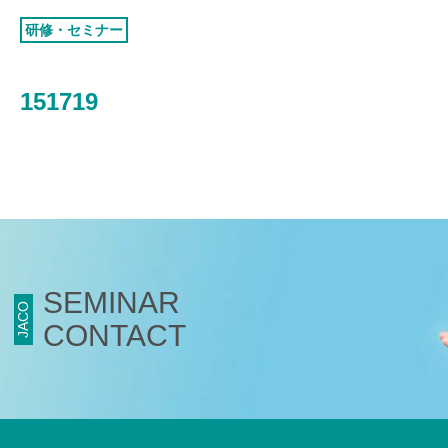
認証お見積り
研修・セミナー
環境マネジメント
品質マネジメント
151719
労働安全衛生マネジメント
情報セキュリティマネジメント
ISMSクラウド
セキュリティ
ISMS-PIMS
ITサービスマネジメント
SEMINAR
事業継続マネジメント
JACO
CONTACT
アセットマネジメント
ファシリティマネジメント
道路交通安全マネジメント
サステナビリティ
検証・監査