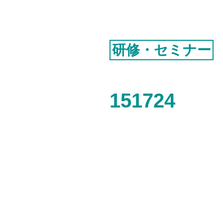
ニュース一覧
個人情報保護方針
認証お見積り
研修・セミナー
環境マネジメント
品質マネジメント
151724
労働安全衛生マネジメント
情報セキュリティマネジメント
ISMSクラウド
セキュリティ
ISMS-PIMS
ITサービスマネジメント
事業継続マネジメント
アセットマネジメント