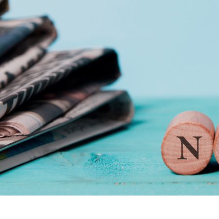
総合認証機関JACO セミナーサイト
セミナーニュース
セミナーのご案内
ISO 14001 / ISO 9001規格改訂
(ISO 14001/9001 改訂)
環境セミナー
(ISO 14001)
品質セミナー
(ISO 9001)
情報セキュリティセミナー
(ISO/IEC 27001)
労働安全衛生セミナー
(ISO 45001)
食品安全セミナー
(ISO 22000)
(FSSC 22000)
アセットセミナー
(ISO 55001)
ファシリティセミナー
(ISO 41001)