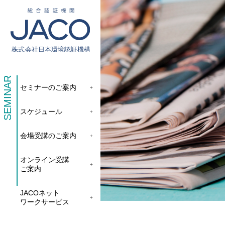
総合認証機関JACO 認証サイト
SEMINAR
セミナーのご案内
サービス案内
スケジュール
新規認証取得のお客様
他機関から切り替えたいお客様
会場受講のご案内
ご利用にあたって
オンライン受講
ご案内
お問い合わせ
お客様専用ページ
JACOネット
ワークサービス
アクセス