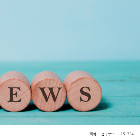
総合認証機関JACO コーポレートサイト
会社概要
社長ご挨拶
基本姿勢
会社案内・刊行物
JACOニュース
採用情報
当社へのご意見・ご相談
研修・セミナー
-
151724