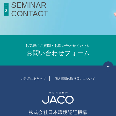
SEMINAR
JACO
食品安全マネジメント
CONTACT
FSSC Development Program
統合審査
総合認証機関JACO セミナーサイト
お気軽にご質問・お問い合わせください
お問い合わせフォーム
セミナーニュース
セミナーのご案内
ISO 14001 / ISO 9001規格改訂
(ISO 14001/9001 改訂)
環境セミナー
(ISO 14001)
ご利用にあたって
個人情報の取り扱いについて
品質セミナー
(ISO 9001)
情報セキュリティセミナー
(ISO/IEC 27001)
労働安全衛生セミナー
(ISO 45001)
食品安全セミナー
(ISO 22000)
(FSSC 22000)
株式会社日本環境認証機構
アセットセミナー
(ISO 55001)