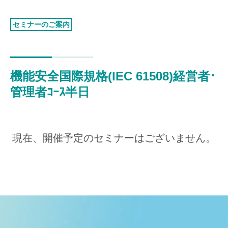
認証お見積り
環境マネジメント
セミナーのご案内
品質マネジメント
労働安全衛生マネジメント
機能安全国際規格(IEC 61508)経営者･
情報セキュリティマネジメント
管理者ｺｰｽ半日
ISMSクラウド
セキュリティ
ISMS-PIMS
ITサービスマネジメント
現在、開催予定のセミナーはございません。
事業継続マネジメント
アセットマネジメント
ファシリティマネジメント
道路交通安全マネジメント
サステナビリティ
検証・監査