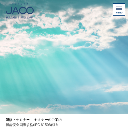
総合認証機関JACO 認証サイト
サービス案内
新規認証取得のお客様
他機関から切り替えたいお客様
ご利用にあたって
お問い合わせ
お客様専用ページ
アクセス
ニュース一覧
研修・セミナー
-
セミナーのご案内
-
個人情報保護方針
機能安全国際規格(IEC 61508)経営者･管理者ｺｰｽ半日