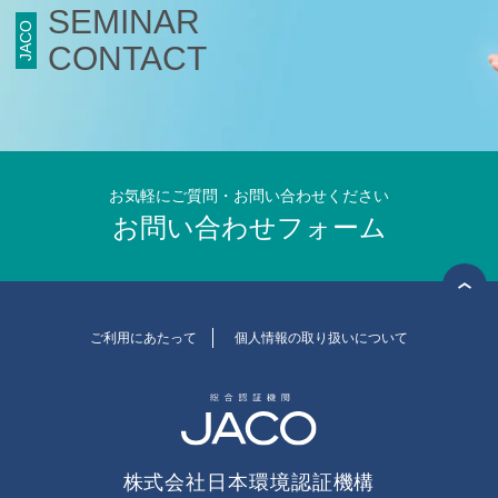
SEMINAR
JACO
食品安全マネジメント
CONTACT
FSSC Development Program
統合審査
総合認証機関JACO セミナーサイト
お気軽にご質問・お問い合わせください
お問い合わせフォーム
セミナーニュース
セミナーのご案内
ISO 14001 / ISO 9001規格改訂
(ISO 14001/9001 改訂)
環境セミナー
(ISO 14001)
ご利用にあたって
個人情報の取り扱いについて
品質セミナー
(ISO 9001)
情報セキュリティセミナー
(ISO/IEC 27001)
労働安全衛生セミナー
(ISO 45001)
食品安全セミナー
(ISO 22000)
(FSSC 22000)
株式会社日本環境認証機構
アセットセミナー
(ISO 55001)