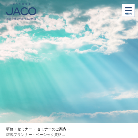
総合認証機関JACO 認証サイト
サービス案内
新規認証取得のお客様
他機関から切り替えたいお客様
ご利用にあたって
お問い合わせ
お客様専用ページ
アクセス
ニュース一覧
研修・セミナー
-
セミナーのご案内
-
個人情報保護方針
環境プランナー・ベーシック資格取得対策コース1日