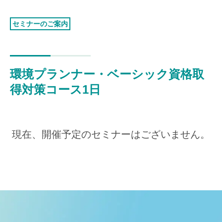
認証お見積り
環境マネジメント
セミナーのご案内
品質マネジメント
労働安全衛生マネジメント
環境プランナー・ベーシック資格取
情報セキュリティマネジメント
得対策コース1日
ISMSクラウド
セキュリティ
ISMS-PIMS
ITサービスマネジメント
現在、開催予定のセミナーはございません。
事業継続マネジメント
アセットマネジメント
ファシリティマネジメント
道路交通安全マネジメント
サステナビリティ
検証・監査