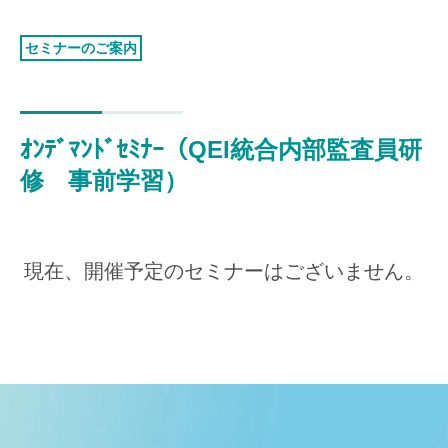
認証お見積り
環境マネジメント
セミナーのご案内
品質マネジメント
労働安全衛生マネジメント
ｵﾝﾃﾞﾏﾝﾄﾞｾﾐﾅｰ（QEI統合内部監査員研
情報セキュリティマネジメント
修 事前学習）
ISMSクラウド
セキュリティ
ISMS-PIMS
ITサービスマネジメント
現在、開催予定のセミナーはございません。
事業継続マネジメント
アセットマネジメント
ファシリティマネジメント
道路交通安全マネジメント
サステナビリティ
検証・監査