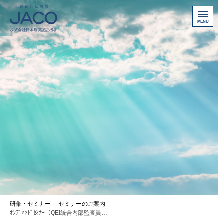
総合認証機関JACO 認証サイト
サービス案内
新規認証取得のお客様
他機関から切り替えたいお客様
ご利用にあたって
お問い合わせ
お客様専用ページ
アクセス
ニュース一覧
研修・セミナー
-
セミナーのご案内
-
個人情報保護方針
ｵﾝﾃﾞﾏﾝﾄﾞｾﾐﾅｰ（QEI統合内部監査員研修 事前学習）