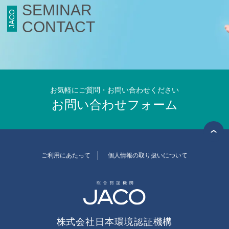
SEMINAR
JACO
食品安全マネジメント
CONTACT
FSSC Development Program
統合審査
総合認証機関JACO セミナーサイト
お気軽にご質問・お問い合わせください
お問い合わせフォーム
セミナーニュース
セミナーのご案内
ISO 14001 / ISO 9001規格改訂
(ISO 14001/9001 改訂)
環境セミナー
(ISO 14001)
ご利用にあたって
個人情報の取り扱いについて
品質セミナー
(ISO 9001)
情報セキュリティセミナー
(ISO/IEC 27001)
労働安全衛生セミナー
(ISO 45001)
食品安全セミナー
(ISO 22000)
(FSSC 22000)
株式会社日本環境認証機構
アセットセミナー
(ISO 55001)