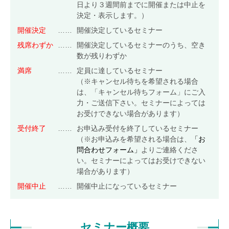
日より３週間前までに開催または中止を
食品安全マネジメント
決定・表示します。）
開催決定
……
開催決定しているセミナー
FSSC Development Program
残席わずか
……
開催決定しているセミナーのうち、空き
統合審査
数が残りわずか
満席
……
定員に達しているセミナー
（※キャンセル待ちを希望される場合
総合認証機関JACO セミナーサイト
は、「キャンセル待ちフォーム」にご入
力・ご送信下さい。セミナーによっては
セミナーニュース
お受けできない場合があります）
セミナーのご案内
受付終了
……
お申込み受付を終了しているセミナー
（※お申込みを希望される場合は、
「お
ISO 14001 / ISO 9001規格改訂
(ISO 14001/9001 改訂)
問合わせフォーム」
よりご連絡くださ
環境セミナー
(ISO 14001)
い。セミナーによってはお受けできない
品質セミナー
(ISO 9001)
場合があります）
情報セキュリティセミナー
(ISO/IEC 27001)
開催中止
……
開催中止になっているセミナー
労働安全衛生セミナー
(ISO 45001)
食品安全セミナー
(ISO 22000)
(FSSC 22000)
アセットセミナー
(ISO 55001)
セミナー概要