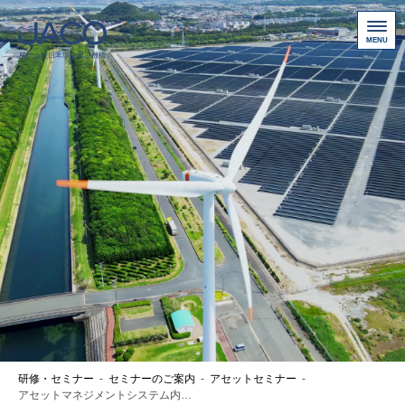
総合認証機関JACO 認証サイト
サービス案内
新規認証取得のお客様
他機関から切り替えたいお客様
ご利用にあたって
お問い合わせ
お客様専用ページ
アクセス
ニュース一覧
研修・セミナー
-
セミナーのご案内
-
アセットセミナー
-
個人情報保護方針
アセットマネジメントシステム内部監査員養成コース２日