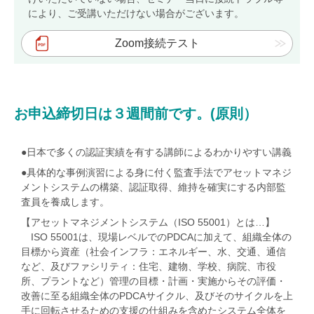
により、ご受講いただけない場合がございます。
オンデマンドセミナーサンプルビデオ
Zoom接続テスト
総合認証機関JACO コーポレートサイト
会社概要
お申込締切日は３週間前です。(原則）
社長ご挨拶
●日本で多くの認証実績を有する講師によるわかりやすい講義
基本姿勢
●具体的な事例演習による身に付く監査手法でアセットマネジ
会社案内・刊行物
メントシステムの構築、認証取得、維持を確実にする内部監
査員を養成します。
JACOニュース
【アセットマネジメントシステム（ISO 55001）とは…】
採用情報
ISO 55001は、現場レベルでのPDCAに加えて、組織全体の
目標から資産（社会インフラ：エネルギー、水、交通、通信
当社へのご意見・ご相談
など、及びファシリティ：住宅、建物、学校、病院、市役
ご意見、苦情及び異議申立て
所、プラントなど）管理の目標・計画・実施からその評価・
改善に至る組織全体のPDCAサイクル、及びそのサイクルを上
ご意見、苦情及び異議申立てフォーム
手に回転させるための支援の仕組みを含めたシステム全体を