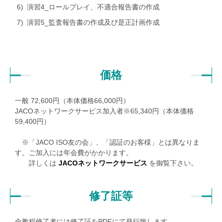
演習4_ロールプレイ、不適合報告書の作成
演習5_監査報告書の作成及び是正計画作成
価格
一般
72,600
円（本体価格
66,000
円）
JACOネットワークサービス加入者※
65,340
円（本体価格
59,400
円）
※「JACO ISO友の会」、「認証のお客様」とは異なりま
す。ご加入には年会費がかかります。
詳しくは
JACOネットワークサービス
を御覧下さい。
修了証等
全教程修了者には修了証をPDFにて発行致します。