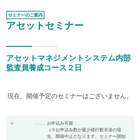
認証お見積り
ISO 55001
環境マネジメント
セミナーのご案内
アセットセミナー
品質マネジメント
労働安全衛生マネジメント
情報セキュリティマネジメント
アセットマネジメントシステム内部
ISMSクラウド
セキュリティ
監査員養成コース２日
ISMS-PIMS
ITサービスマネジメント
事業継続マネジメント
現在、開催予定のセミナーはございません。
アセットマネジメント
ファシリティマネジメント
○
……
お申込み可能
道路交通安全マネジメント
（※お申込み数が最少催行数未達の場
合、開催中止となります。セミナー開始
サステナビリティ
検証・監査