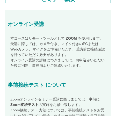
ファシリティセミナー
(ISO 41001)
環境・品質統合セミナー
(ISO 14001)
(ISO 9001)
ITサービスセミナー
(ISO/IEC 20000)
BCMSセミナー
(ISO 22301)
オンライン受講
オンデマンドセミナー
本コースはリモートツールとして
ZOOM
を使用します。
JACOセミナー キャンセル規定
受講に際しては、カメラ付き、マイク付きのPCまたは
Webカメラ、マイクをご準備いただき、受講前に接続確認
スケジュール
を行っていただく必要があります。
会場受講のご案内
オンライン受講の詳細につきましては、お申込みいただい
た後に別途、事務局よりご連絡いたします。
オンライン受講
ご案内
出張セミナーお見積もり
事前接続テスト
について
お問い合わせ
JACOネット
ワークサービス
Zoomオンラインセミナー受講に際しましては、事前に
Zoom接続テスト
の実施をお願い致します。
JACOネットワークサービスお申し込み（加入）フォーム
Zoom接続テスト 方法については、事前接続テストをお受
JACOネットワークサービス退会フォーム
けいただいていない場合、セミナー当日に接続トラブル等