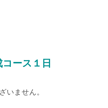
ご意見、苦情及び異議申立て
ご意見、苦情及び異議申立てフォーム
員養成コース１日
ざいません。