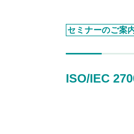
ニュース一覧
個人情報保護方針
認証お見積り
セミナーのご案
環境マネジメント
品質マネジメント
労働安全衛生マネジメント
情報セキュリティマネジメント
ISO/IEC
ISMSクラウド
セキュリティ
ISMS-PIMS
ITサービスマネジメント
事業継続マネジメント
アセットマネジメント