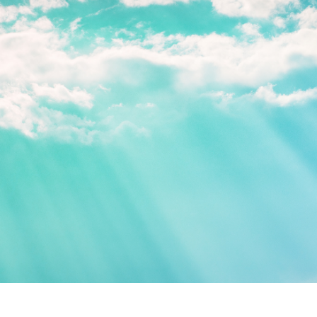
総合認証機関JACO セミナーサイト
セミナーニュース
セミナーのご案内
ISO 14001 / ISO 9001規格改訂
(ISO 14001/9001 改訂)
環境セミナー
(ISO 14001)
品質セミナー
(ISO 9001)
情報セキュリティセミナー
(ISO/IEC 27001)
労働安全衛生セミナー
(ISO 45001)
食品安全セミナー
(ISO 22000)
(FSSC 22000)
アセットセミナー
(ISO 55001)
ファシリティセミナー
(ISO 41001)