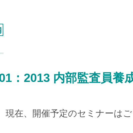
環境・品質統合セミナー
(ISO 14001)
(ISO 9001)
ITサービスセミナー
(ISO/IEC 20000)
BCMSセミナー
(ISO 22301)
オンデマンドセミナー
内
JACOセミナー キャンセル規定
スケジュール
会場受講のご案内
 27001：2013 内部監査
オンライン受講
ご案内
出張セミナーお見積もり
お問い合わせ
JACOネット
ワークサービス
現在、開催予定のセミナーはご
JACOネットワークサービスお申し込み（加入）フ
ォーム