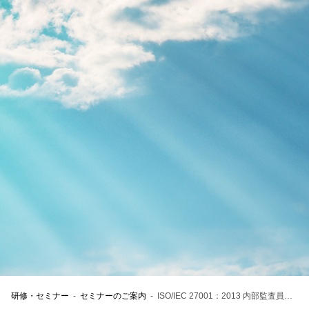
総合認証機関JACO コーポレートサイト
会社概要
社長ご挨拶
基本姿勢
会社案内・刊行物
JACOニュース
採用情報
当社へのご意見・ご相談
研修・セミナー
-
セミナーのご案内
-
ISO/IEC 27001：2013 内部監査員養成コース１日