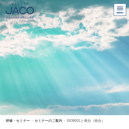
総合認証機関JACO 認証サイト
サービス案内
新規認証取得のお客様
他機関から切り替えたいお客様
ご利用にあたって
お問い合わせ
お客様専用ページ
アクセス
ニュース一覧
研修・セミナー
-
セミナーのご案内
-
ISO9001と複合（統合）
個人情報保護方針