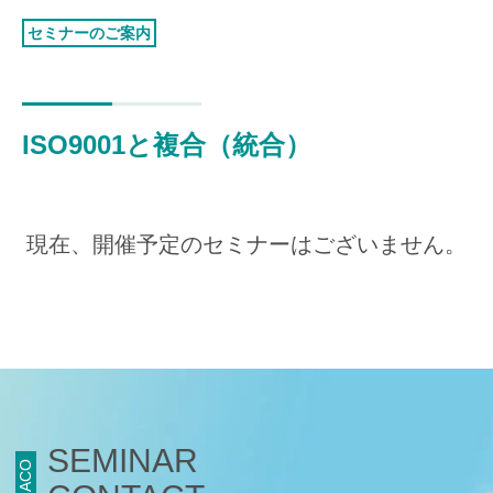
認証お見積り
セミナーのご案内
環境マネジメント
品質マネジメント
労働安全衛生マネジメント
ISO9001と複合（統合）
情報セキュリティマネジメント
ISMSクラウド
セキュリティ
現在、開催予定のセミナーはございません。
ISMS-PIMS
ITサービスマネジメント
事業継続マネジメント
アセットマネジメント
ファシリティマネジメント
道路交通安全マネジメント
SEMINAR
JACO
サステナビリティ
検証・監査