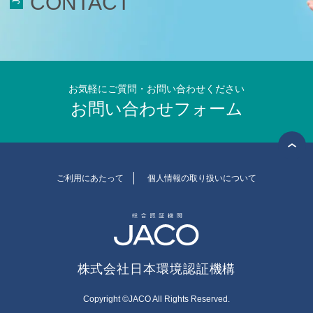
CONTACT
食品安全マネジメント
FSSC Development Program
統合審査
お気軽にご質問・お問い合わせください
お問い合わせフォーム
総合認証機関JACO セミナーサイト
セミナーニュース
セミナーのご案内
ご利用にあたって
個人情報の取り扱いについて
ISO 14001 / ISO 9001規格改訂
(ISO 14001/9001 改訂)
環境セミナー
(ISO 14001)
品質セミナー
(ISO 9001)
情報セキュリティセミナー
(ISO/IEC 27001)
労働安全衛生セミナー
(ISO 45001)
株式会社日本環境認証機構
食品安全セミナー
(ISO 22000)
(FSSC 22000)
Copyright ©JACO All Rights Reserved.
アセットセミナー
(ISO 55001)