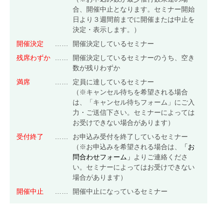
合、開催中止となります。セミナー開始
食品安全マネジメント
日より３週間前までに開催または中止を
決定・表示します。）
FSSC Development Program
開催決定
……
開催決定しているセミナー
統合審査
残席わずか
……
開催決定しているセミナーのうち、空き
数が残りわずか
満席
……
定員に達しているセミナー
総合認証機関JACO セミナーサイト
（※キャンセル待ちを希望される場合
は、「キャンセル待ちフォーム」にご入
セミナーニュース
力・ご送信下さい。セミナーによっては
セミナーのご案内
お受けできない場合があります）
ISO 14001 / ISO 9001規格改訂
(ISO 14001/9001 改訂)
受付終了
……
お申込み受付を終了しているセミナー
環境セミナー
(ISO 14001)
（※お申込みを希望される場合は、
「お
問合わせフォーム」
よりご連絡くださ
品質セミナー
(ISO 9001)
い。セミナーによってはお受けできない
情報セキュリティセミナー
(ISO/IEC 27001)
場合があります）
労働安全衛生セミナー
(ISO 45001)
開催中止
……
開催中止になっているセミナー
食品安全セミナー
(ISO 22000)
(FSSC 22000)
アセットセミナー
(ISO 55001)