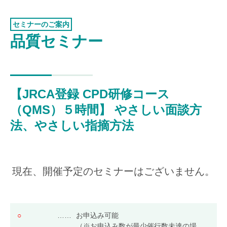
認証お見積り
ISO 9001
環境マネジメント
セミナーのご案内
品質セミナー
品質マネジメント
労働安全衛生マネジメント
情報セキュリティマネジメント
【JRCA登録 CPD研修コース
ISMSクラウド
セキュリティ
（QMS）５時間】 やさしい面談方
ISMS-PIMS
法、やさしい指摘方法
ITサービスマネジメント
事業継続マネジメント
アセットマネジメント
現在、開催予定のセミナーはございません。
ファシリティマネジメント
道路交通安全マネジメント
○
……
お申込み可能
サステナビリティ
検証・監査
（※お申込み数が最少催行数未達の場