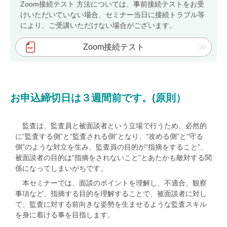
Zoom接続テスト 方法については、事前接続テストをお受
けいただいていない場合、セミナー当日に接続トラブル等
オンデマンドセミナーサンプルビデオ
により、ご受講いただけない場合がございます。
Zoom接続テスト
総合認証機関JACO コーポレートサイト
会社概要
社長ご挨拶
お申込締切日は３週間前です。(原則）
基本姿勢
監査は、監査員と被面談者という立場で行うため、必然的
会社案内・刊行物
に“監査する側”と“監査される側”となり、“攻める側”と“守る
JACOニュース
側”のような対立を生み、監査員の目的が“指摘をすること”、
被面談者の目的は“指摘をされないこと”とあたかも敵対する関
採用情報
係になってしまいがちです。
本セミナーでは、面談のポイントを理解し、不適合、観察
当社へのご意見・ご相談
事項など、指摘する目的を理解することで、被面談者に対し
ご意見、苦情及び異議申立て
て、監査に対する前向きな姿勢を生ませるような監査スキル
を身に着ける事を目指します。
ご意見、苦情及び異議申立てフォーム