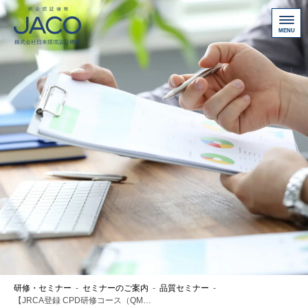
総合認証機関JACO 認証サイト
サービス案内
新規認証取得のお客様
他機関から切り替えたいお客様
ご利用にあたって
お問い合わせ
お客様専用ページ
アクセス
ニュース一覧
研修・セミナー
-
セミナーのご案内
-
品質セミナー
-
個人情報保護方針
【JRCA登録 CPD研修コース（QMS）５時間】 やさしい面談方法、やさしい指摘方法