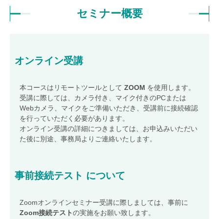
ファシリティセミナー
(ISO 41001)
セミナー概要
環境・品質統合セミナー
(ISO 14001)
(ISO 9001)
ITサービスセミナー
(ISO/IEC 20000)
BCMSセミナー
(ISO 22301)
オンデマンドセミナー
オンライン受講
JACOセミナー キャンセル規定
本コースはリモートツールとして
ZOOM
を使用します。
スケジュール
受講に際しては、カメラ付き、マイク付きのPCまたは
Webカメラ、マイクをご準備いただき、受講前に接続確認
会場受講のご案内
を行っていただく必要があります。
オンライン受講の詳細につきましては、お申込みいただい
オンライン受講
ご案内
た後に別途、事務局よりご連絡いたします。
出張セミナーお見積もり
お問い合わせ
事前接続テスト
について
JACOネット
ワークサービス
JACOネットワークサービスお申し込み（加入）フォーム
Zoomオンラインセミナー受講に際しましては、事前に
Zoom接続テスト
の実施をお願い致します。
JACOネットワークサービス退会フォーム