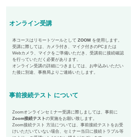
ファシリティセミナー
(ISO 41001)
環境・品質統合セミナー
(ISO 14001)
(ISO 9001)
ITサービスセミナー
(ISO/IEC 20000)
オンライン受講
BCMSセミナー
(ISO 22301)
オンデマンドセミナー
本コースはリモートツールとして
ZOOM
を使用します。
受講に際しては、カメラ付き、マイク付きのPCまたは
JACOセミナー キャンセル規定
Webカメラ、マイクをご準備いただき、受講前に接続確認
スケジュール
を行っていただく必要があります。
オンライン受講の詳細につきましては、お申込みいただい
会場受講のご案内
た後に別途、事務局よりご連絡いたします。
オンライン受講
ご案内
出張セミナーお見積もり
事前接続テスト
について
お問い合わせ
Zoomオンラインセミナー受講に際しましては、事前に
JACOネット
ワークサービス
Zoom接続テスト
の実施をお願い致します。
JACOネットワークサービスお申し込み（加入）フォーム
Zoom接続テスト 方法については、事前接続テストをお受
けいただいていない場合、セミナー当日に接続トラブル等
JACOネットワークサービス退会フォーム