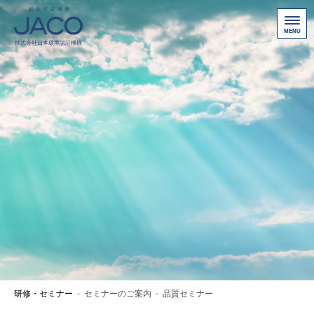
総合認証機関JACO 認証サイト
サービス案内
新規認証取得のお客様
他機関から切り替えたいお客様
ご利用にあたって
お問い合わせ
お客様専用ページ
アクセス
ニュース一覧
研修・セミナー
-
セミナーのご案内
-
品質セミナー
個人情報保護方針