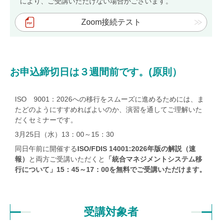
により、ご受講いただけない場合がございます。
オンデマンドセミナーサンプルビデオ
Zoom接続テスト
総合認証機関JACO コーポレートサイト
お申込締切日は３週間前です。(原則）
会社概要
社長ご挨拶
ISO 9001：2026への移行をスムーズに進めるためには、ま
基本姿勢
たどのようにすすめればよいのか、演習を通してご理解いた
だくセミナーです。
会社案内・刊行物
3月25日（水）13：00～15：30
JACOニュース
同日午前に開催する
ISO/FDIS 14001:2026年版の解説（速
報）
と両方ご受講いただくと
「
統合マネジメントシステム移
採用情報
行について」15：45～17：00を無料でご受講いただけます。
当社へのご意見・ご相談
ご意見、苦情及び異議申立て
受講対象者
ご意見、苦情及び異議申立てフォーム