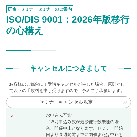
認証お見積り
研修・セミナーセミナーのご案内
環境マネジメント
ISO/DIS 9001：2026年版移行
品質マネジメント
の心構え
労働安全衛生マネジメント
情報セキュリティマネジメント
ISMSクラウド
セキュリティ
キャンセルにつきまして
ISMS-PIMS
ITサービスマネジメント
お客様のご都合にて受講キャンセルが生じた場合、原則とし
て以下の手数料を申し受けますので、予めご了承願います。
事業継続マネジメント
セミナーキャンセル規定
アセットマネジメント
ファシリティマネジメント
○
……
お申込み可能
（※お申込み数が最少催行数未達の場
道路交通安全マネジメント
合、開催中止となります。セミナー開始
日より３週間前までに開催または中止を
サステナビリティ
検証・監査