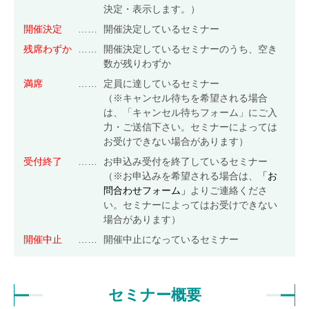
決定・表示します。）
食品安全マネジメント
開催決定
……
開催決定しているセミナー
FSSC Development Program
残席わずか
……
開催決定しているセミナーのうち、空き
数が残りわずか
統合審査
満席
……
定員に達しているセミナー
（※キャンセル待ちを希望される場合
は、「キャンセル待ちフォーム」にご入
総合認証機関JACO セミナーサイト
力・ご送信下さい。セミナーによっては
お受けできない場合があります）
セミナーニュース
受付終了
……
お申込み受付を終了しているセミナー
セミナーのご案内
（※お申込みを希望される場合は、
「お
問合わせフォーム」
よりご連絡くださ
ISO 14001 / ISO 9001規格改訂
(ISO 14001/9001 改訂)
い。セミナーによってはお受けできない
環境セミナー
(ISO 14001)
場合があります）
品質セミナー
(ISO 9001)
開催中止
……
開催中止になっているセミナー
情報セキュリティセミナー
(ISO/IEC 27001)
労働安全衛生セミナー
(ISO 45001)
食品安全セミナー
(ISO 22000)
(FSSC 22000)
セミナー概要
アセットセミナー
(ISO 55001)