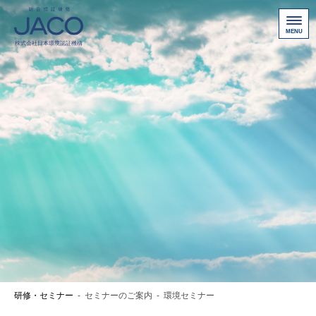
総合認証機関JACO 認証サイト
サービス案内
新規認証取得のお客様
他機関から切り替えたいお客様
ご利用にあたって
お問い合わせ
お客様専用ページ
アクセス
ニュース一覧
研修・セミナー
-
セミナーのご案内
-
環境セミナー
個人情報保護方針