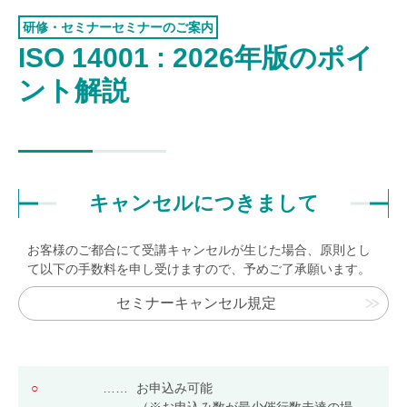
認証お見積り
研修・セミナーセミナーのご案内
環境マネジメント
ISO 14001 : 2026年版のポイ
品質マネジメント
ント解説
労働安全衛生マネジメント
情報セキュリティマネジメント
ISMSクラウド
セキュリティ
キャンセルにつきまして
ISMS-PIMS
ITサービスマネジメント
お客様のご都合にて受講キャンセルが生じた場合、原則とし
て以下の手数料を申し受けますので、予めご了承願います。
事業継続マネジメント
セミナーキャンセル規定
アセットマネジメント
ファシリティマネジメント
道路交通安全マネジメント
○
……
お申込み可能
サステナビリティ
検証・監査