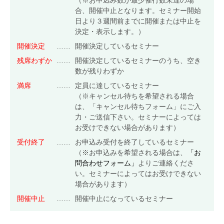
（※お申込み数が最少催行数未達の場
合、開催中止となります。セミナー開始
食品安全マネジメント
日より３週間前までに開催または中止を
決定・表示します。）
FSSC Development Program
開催決定
……
開催決定しているセミナー
統合審査
残席わずか
……
開催決定しているセミナーのうち、空き
数が残りわずか
満席
……
定員に達しているセミナー
総合認証機関JACO セミナーサイト
（※キャンセル待ちを希望される場合
は、「キャンセル待ちフォーム」にご入
セミナーニュース
力・ご送信下さい。セミナーによっては
セミナーのご案内
お受けできない場合があります）
ISO 14001 / ISO 9001規格改訂
(ISO 14001/9001 改訂)
受付終了
……
お申込み受付を終了しているセミナー
環境セミナー
(ISO 14001)
（※お申込みを希望される場合は、
「お
問合わせフォーム」
よりご連絡くださ
品質セミナー
(ISO 9001)
い。セミナーによってはお受けできない
情報セキュリティセミナー
(ISO/IEC 27001)
場合があります）
労働安全衛生セミナー
(ISO 45001)
開催中止
……
開催中止になっているセミナー
食品安全セミナー
(ISO 22000)
(FSSC 22000)
アセットセミナー
(ISO 55001)