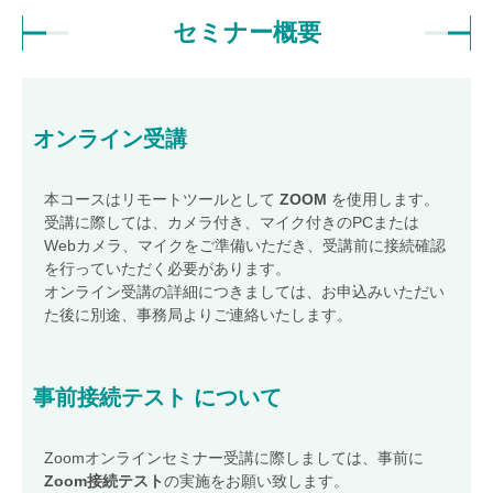
ファシリティセミナー
(ISO 41001)
セミナー概要
環境・品質統合セミナー
(ISO 14001)
(ISO 9001)
ITサービスセミナー
(ISO/IEC 20000)
BCMSセミナー
(ISO 22301)
オンデマンドセミナー
オンライン受講
JACOセミナー キャンセル規定
本コースはリモートツールとして
ZOOM
を使用します。
スケジュール
受講に際しては、カメラ付き、マイク付きのPCまたは
Webカメラ、マイクをご準備いただき、受講前に接続確認
会場受講のご案内
を行っていただく必要があります。
オンライン受講
ご案内
オンライン受講の詳細につきましては、お申込みいただい
た後に別途、事務局よりご連絡いたします。
出張セミナーお見積もり
お問い合わせ
事前接続テスト
について
JACOネット
ワークサービス
JACOネットワークサービスお申し込み（加入）フォーム
Zoomオンラインセミナー受講に際しましては、事前に
Zoom接続テスト
の実施をお願い致します。
JACOネットワークサービス退会フォーム