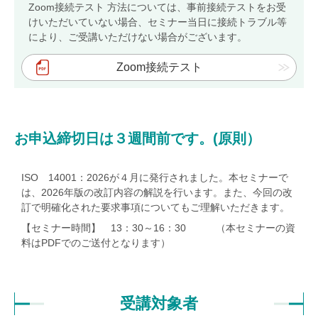
Zoom接続テスト 方法については、事前接続テストをお受
けいただいていない場合、セミナー当日に接続トラブル等
オンデマンドセミナーサンプルビデオ
により、ご受講いただけない場合がございます。
Zoom接続テスト
総合認証機関JACO コーポレートサイト
会社概要
社長ご挨拶
お申込締切日は３週間前です。(原則）
基本姿勢
ISO 14001：2026が４月に発行されました。本セミナーで
会社案内・刊行物
は、2026年版の改訂内容の解説を行います。また、今回の改
JACOニュース
訂で明確化された要求事項についてもご理解いただきます。
【セミナー時間】 13：30～16：30 （本セミナーの資
採用情報
料はPDFでのご送付となります）
当社へのご意見・ご相談
ご意見、苦情及び異議申立て
受講対象者
ご意見、苦情及び異議申立てフォーム